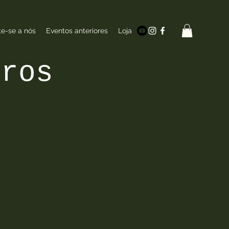
te-se a nós
Eventos anteriores
Loja
bros